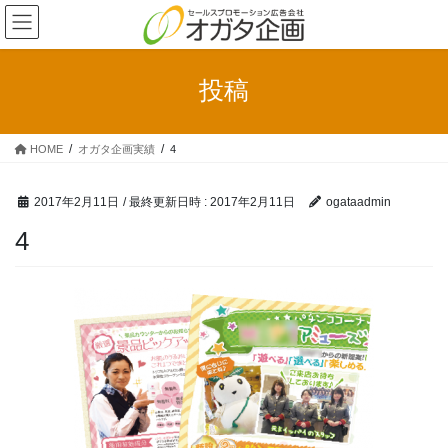
コ
ナ
ン
ビ
テ
ゲ
ン
ー
投稿
ツ
シ
へ
ョ
ス
ン
HOME
オガタ企画実績
4
キ
に
ッ
移
プ
動
2017年2月11日
/ 最終更新日時 :
2017年2月11日
ogataadmin
4