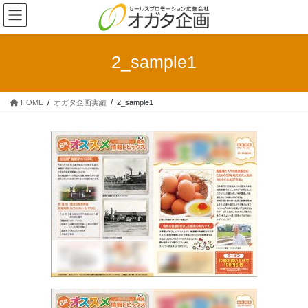
コ
ナ
ン
ビ
テ
ゲ
ン
ー
2_sample1
ツ
シ
へ
ョ
ス
ン
HOME
オガタ企画実績
2_sample1
キ
に
ッ
移
プ
動