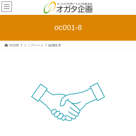
コ
ナ
ン
ビ
テ
ゲ
ン
ー
oc001-8
ツ
シ
へ
ョ
ス
ン
HOME
トップページ
oc001-8
キ
に
ッ
移
プ
動