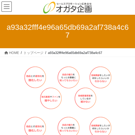
コ
ナ
ン
ビ
テ
ゲ
ン
ー
a93a32fff4e96a65db69a2af738a4c6
ツ
シ
7
へ
ョ
ス
ン
キ
に
HOME
トップページ
a93a32fff4e96a65db69a2af738a4c67
ッ
移
プ
動